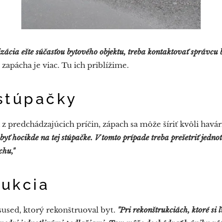
izácia ešte súčasťou bytového objektu, treba kontaktovať správcu 
apácha je viac. Tu ich priblížime.
stúpačky
a z predchádzajúcich príčin, zápach sa môže šíriť kvôli havár
o byť hocikde na tej stúpačke. V tomto prípade treba prešetriť jednot
chu,"
ukcia
sused, ktorý rekonštruoval byt.
"Pri rekonštrukciách, ktoré si 