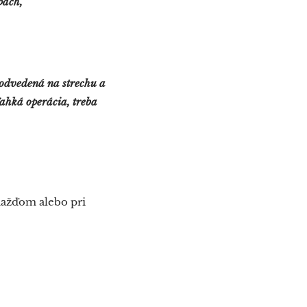
ach,"
 odvedená na strechu a
ľahká operácia, treba
 dažďom alebo pri