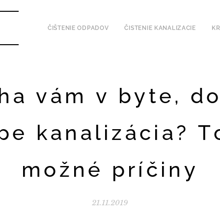
ČIŠTENIE ODPADOV
ČISTENIE KANALIZACIE
KR
ha vám v byte, d
pe kanalizácia? T
možné príčiny
21.11.2019