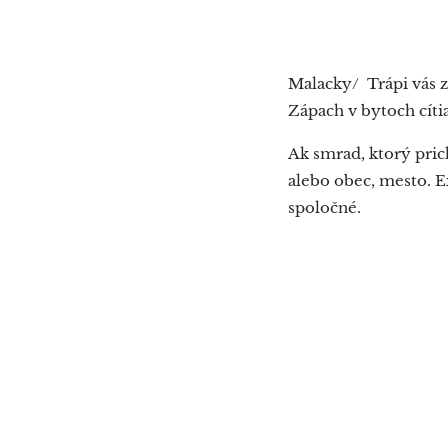
Malacky/ Trápi vás z
Zápach v bytoch cítia
Ak smrad, ktorý pric
alebo obec, mesto. Ex
spoločné.