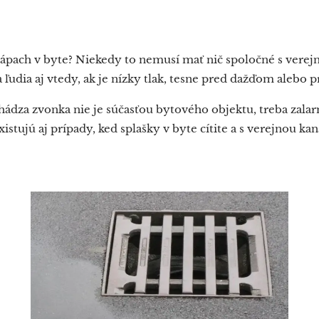
ápach v byte? Niekedy to nemusí mať nič spoločné s verejn
 ľudia aj vtedy, ak je nízky tlak, tesne pred dažďom alebo p
hádza zvonka nie je súčasťou bytového objektu, treba zala
istujú aj prípady, ked splašky v byte cítite a s verejnou ka