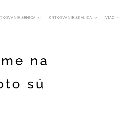
TKOVANIE SENICA
KRTKOVANIE SKALICA
VIAC
ome na
oto sú