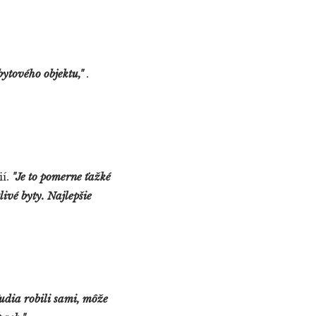
bytového objektu,"
.
ií.
"Je to pomerne ťažké
livé byty. Najlepšie
ľudia robili sami, môže