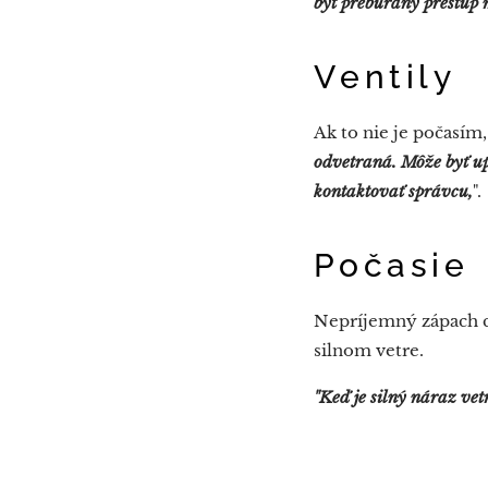
byť prebúraný prestup
Ventily
Ak to nie je počasím
odvetraná. Môže byť upc
kontaktovať správcu,
".
Počasie
Nepríjemný zápach cí
silnom vetre.
"Keď je silný náraz vetr