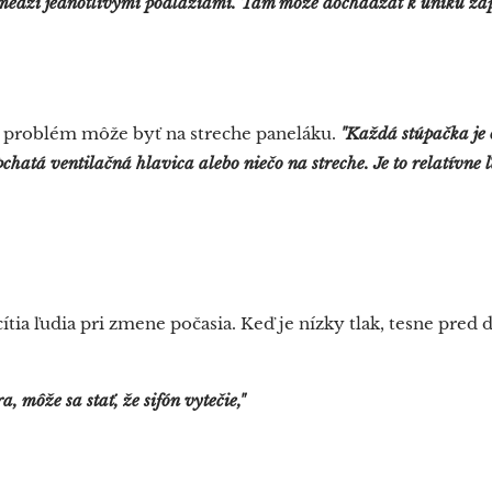
 medzi jednotlivými podlažiami. Tam môže dochádzať k úniku záp
, problém môže byť na streche paneláku.
"Každá stúpačka je
hatá ventilačná hlavica alebo niečo na streche. Je to relatívne 
tia ľudia pri zmene počasia. Keď je nízky tlak, tesne pred
a, môže sa stať, že sifón vytečie,"