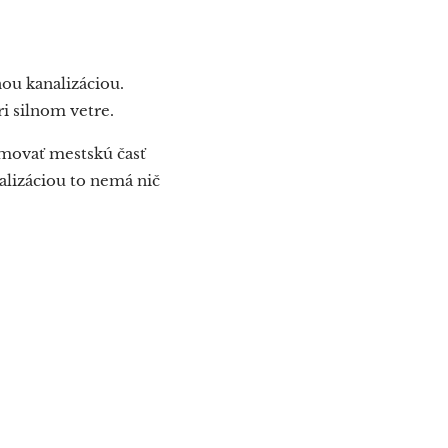
ou kanalizáciou.
ri silnom vetre.
rmovať mestskú časť
nalizáciou to nemá nič