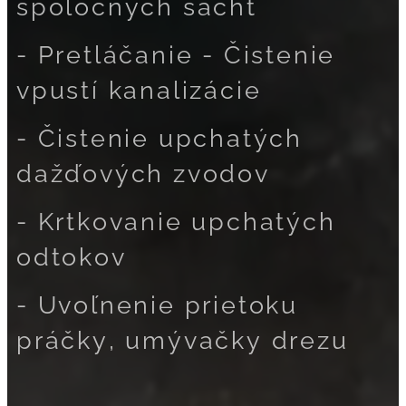
spoločných šácht
- Pretláčanie - Čistenie
vpustí kanalizácie
- Čistenie upchatých
dažďových zvodov
- Krtkovanie upchatých
odtokov
- Uvoľnenie prietoku
práčky, umývačky drezu