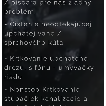
/ pisoára pre nás žiadny
problém.
- Čistenie neodtekajúcej
upchatej vane /
sprchového kúta
- Krtkovanie upchatého
drezu, sifónu - umyvačky
riadu
- Nonstop Krtkovanie
stúpačiek kanalizácie a