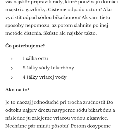
vás najskôr pripravili rady, ktoré používajú domáci
majstri a gazdinky. Čistenie odpadu octom? Ako
vyčistiť odpad sódou bikarbónou? Ak vám tieto
spôsoby nepomôžu, až potom siahnite po inej
metóde čistenia. Skúste ale najskôr takto:
Čo potrebujeme?
1 šálka octu
2 šálky sódy bikarbóny
4 šálky vriacej vody
Ako na to?
Je to naozaj jednoduché pri trocha zručnosti! Do
odtoku najprv drezu nasypeme sódu bikarbónu a
následne ju zalejeme vriacou vodou z kanvice.
Necháme pár minút pôsobiť. Potom dosypeme