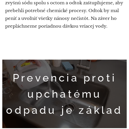
zvyšnú sódu spolu s octom a odtok zaštupľujeme, aby
prebehli potrebné chemické procesy. Odtok by mal
peniť a uvoľniť všetky nánosy nečistôt. Na záver ho
prepláchneme poriadnou dávkou vriacej vody.
Prevencia proti
upchatému
odpadu je základ