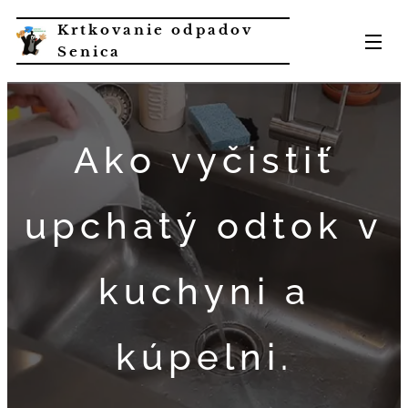
Krtkovanie odpadov
Senica
Ako vyčistiť
upchatý odtok v
kuchyni a
kúpelni.