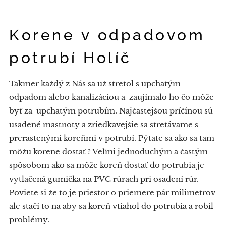
Korene v odpadovom
potrubí Holíč
Takmer každý z Nás sa už stretol s upchatým
odpadom alebo kanalizáciou a zaujímalo ho čo môže
byť za upchatým potrubím. Najčastejšou príčínou sú
usadené mastnoty a zriedkavejšie sa stretávame s
prerastenými koreňmi v potrubí. Pýtate sa ako sa tam
môžu korene dostať ? Veľmi jednoduchým a častým
spôsobom ako sa môže koreň dostať do potrubia je
vytlačená gumička na PVC rúrach pri osadení rúr.
Poviete si že to je priestor o priemere pár milimetrov
ale stačí to na aby sa koreň vtiahol do potrubia a robil
problémy.