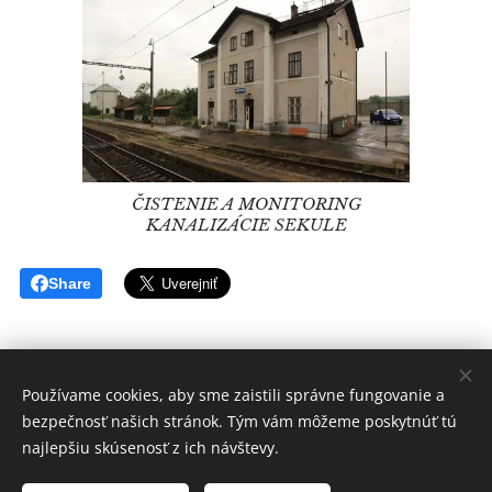
ČISTENIE A MONITORING
KANALIZÁCIE SEKULE
Share
Používame cookies, aby sme zaistili správne fungovanie a
bezpečnosť našich stránok. Tým vám môžeme poskytnúť tú
www.nonstop-krtkovanie.sk
najlepšiu skúsenosť z ich návštevy.
www.krtkovanie-senica.sk